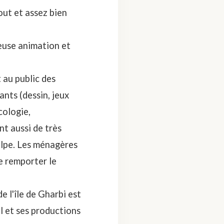
out et assez bien
yeuse animation et
 au public des
ants (dessin, jeux
cologie,
nt aussi de très
ulpe. Les ménagères
de remporter le
e l'île de Gharbi est
el et ses productions