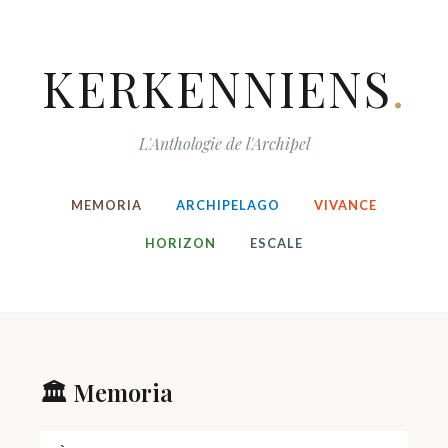
KERKENNIENS
.
L'Anthologie de l'Archipel
MEMORIA
ARCHIPELAGO
VIVANCE
HORIZON
ESCALE
🏛️ Memoria