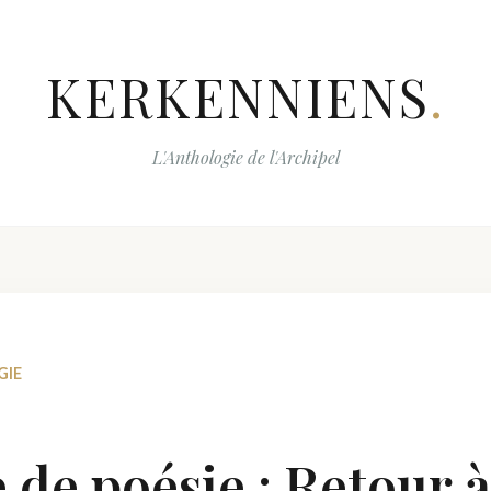
KERKENNIENS
.
L'Anthologie de l'Archipel
GIE
 de poésie : Retour à