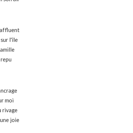
affluent
sur l'île
famille
 repu
ancrage
ur moi
u rivage
 une joie