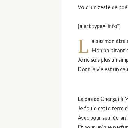
Voici un zeste de poés
[alert type="info"]
L
à bas mon être 
Mon palpitant s
Je ne suis plus un sim
Dont la vie est un c
Là bas de Chergui à M
Je foule cette terre 
Avec pour seul écran 
Et pour unique parfum