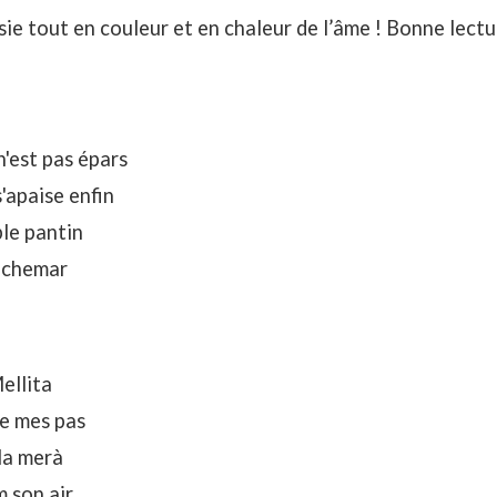
ie tout en couleur et en chaleur de l’âme ! Bonne lectur
n'est pas épars
'apaise enfin
ple pantin
auchemar
ellita
de mes pas
la merà
 son air