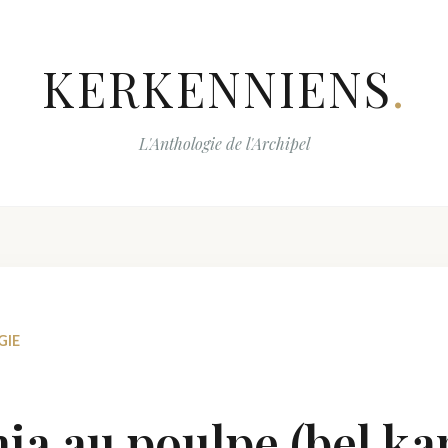
KERKENNIENS
.
L'Anthologie de l'Archipel
GIE
a au poulpe (bel kar