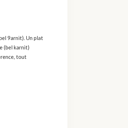
el 9arnit). Un plat
 (bel karnit)
érence, tout