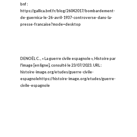
bnf :
https://gallica.bnf.fr/blog/26042017/bombardement-
de-guernica-le-26-avril-1937-controverse-dans-la-
presse-francaise?mode=desktop
DENOËL C. , « La guerre civile espagnole », Histoire par
l'image [en ligne], consulté le 23/07/2023. URL :
histoire-image.org/etudes/guerre-civile-
espagnolehttps://histoire-image.org/etudes/guerre-
civile-espagnole