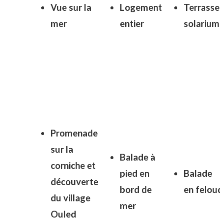
Vue sur la
Logement
Terrasse
mer
entier
solarium
Promenade
sur la
Balade à
corniche et
pied en
Balade
découverte
bord de
en
felou
du village
mer
Ouled