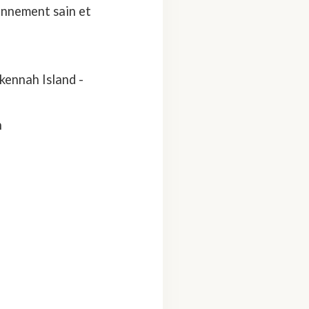
onnement sain et
kennah Island -
h