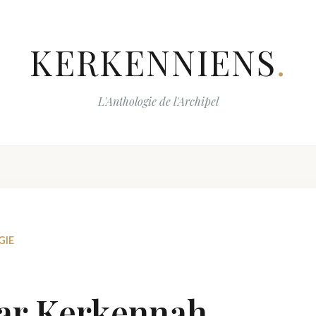
KERKENNIENS
.
L'Anthologie de l'Archipel
GIE
ar Kerkennah