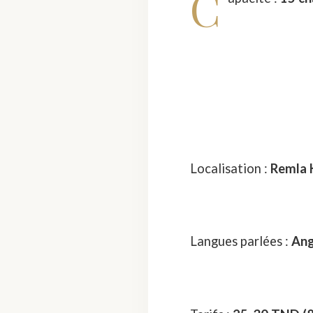
C
Localisation :
Remla 
Langues parlées :
Ang