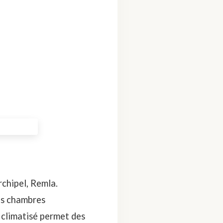
rchipel, Remla.
es chambres
n climatisé permet des