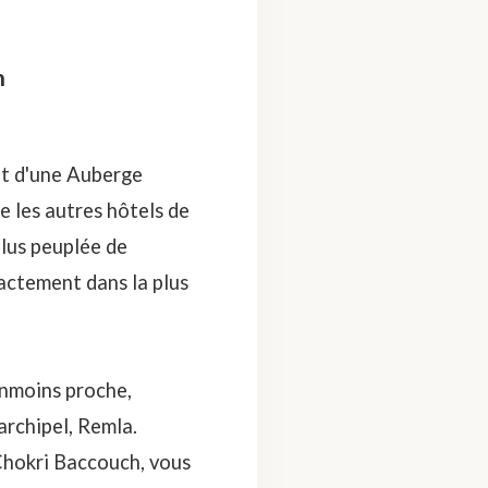
h
ent d'une Auberge
 les autres hôtels de
 plus peuplée de
xactement dans la plus
anmoins proche,
archipel, Remla.
Chokri Baccouch, vous