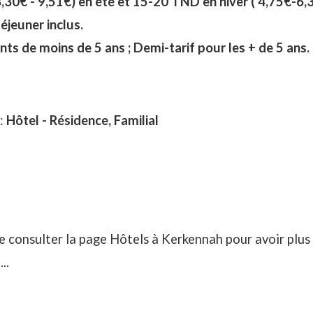
30€ - 9,51€) en été et 15-20 TND en hiver ( 4,75€-6,
éjeuner inclus.
nts de moins de 5 ans ; Demi-tarif pour les + de 5 ans.
 :
Hôtel - Résidence,
Familial
e consulter la page
Hôtels à Kerkennah
pour avoir plus 
..