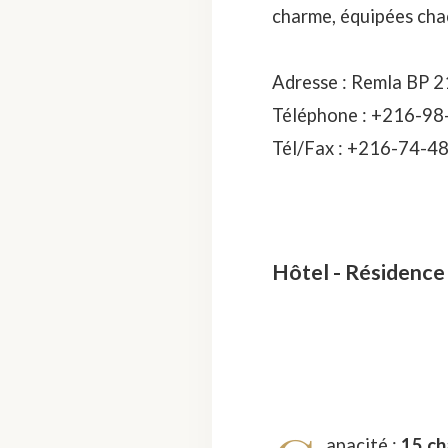
charme, équipées cha
Adresse : Remla BP 21
Téléphone : +216-98
Tél/Fax : +216-74-4
Hôtel - Résidenc
apacité :
15 ch