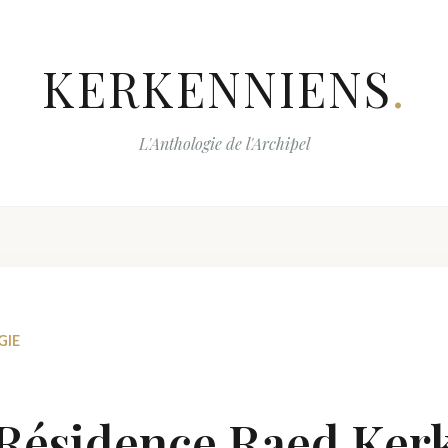
KERKENNIENS
.
L'Anthologie de l'Archipel
GIE
 Résidence Raed Ke