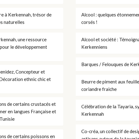
re à Kerkennah, trésor de
Alcool : quelques étonneme
s naturelles
corsés !
rkennah, une ressource
Alcool et société : Témoign
 pour le développement
Kerkenniens
Barques / Felouques de Ke
enidez, Concepteur et
Décoration ethnic chic et
Beurre de piment aux feuill
coriandre fraiche
ons de certains crustacés et
Célébration de la Tayaria, 
 mer en langues Française et
Kerkennah
Tunisie
Co-créa, un collectif de des
ons de certains poissons en
artisans autour de la tayari