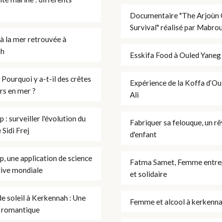
Documentaire "The Arjoùn
Survival" réalisé par Mabro
 à la mer retrouvée à
ah
Esskifa Food à Ouled Yaneg
 Pourquoi y a-t-il des crêtes
Expérience de la Koffa d’O
rs en mer ?
Ali
 : surveiller l'évolution du
Fabriquer sa felouque, un r
e Sidi Frej
d'enfant
, une application de science
Fatma Samet, Femme entre
tive mondiale
et solidaire
e soleil à Kerkennah : Une
Femme et alcool à kerkenn
 romantique