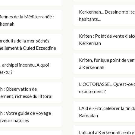
Kerkennah... Dessine moi te
siennes de la Méditerranée :
habitants...
rkennah
Kriten : Point de vente d'alc
produits de la mer séchés
Kerkennah
nellement à Ouled Ezzeddine
Kriten, l'unique point de ven
 archipel inconnu, A quoi
à Kerkennah
s-tu ?
L' OCTONASSE... Qu'est-ce q
h : Observation de
exactement ?
nement, richesse du littoral
L'Aïd el-Fitr, célébrer la fin d
 : Votre guide de voyage
Ramadan
saveurs natures
L'alcool à Kerkennah : entre