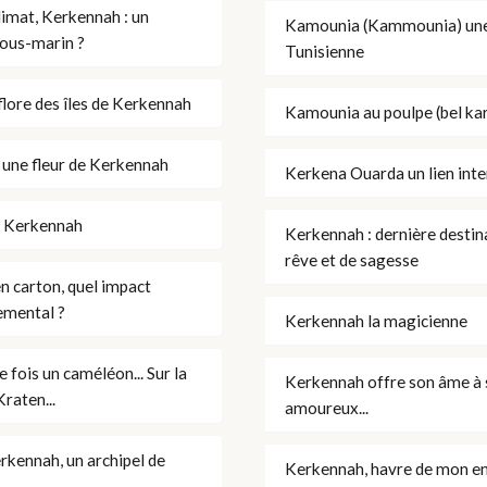
limat, Kerkennah : un
Kamounia (Kammounia) une
sous-marin ?
Tunisienne
flore des îles de Kerkennah
Kamounia au poulpe (bel kar
 une fleur de Kerkennah
Kerkena Ouarda un lien int
e Kerkennah
Kerkennah : dernière destin
rêve et de sagesse
n carton, quel impact
emental ?
Kerkennah la magicienne
ne fois un caméléon... Sur la
Kerkennah offre son âme à 
raten...
amoureux...
erkennah, un archipel de
Kerkennah, havre de mon e