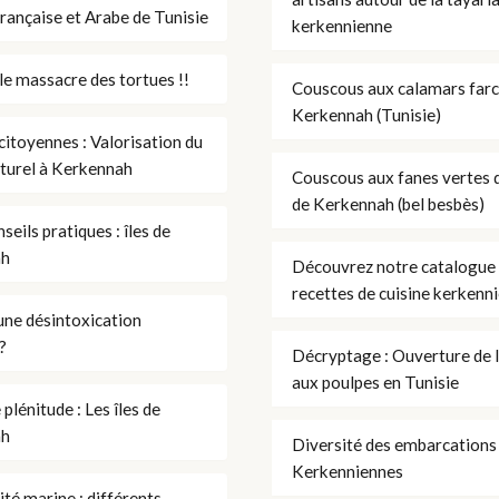
rançaise et Arabe de Tunisie
kerkennienne
le massacre des tortues !!
Couscous aux calamars farc
Kerkennah (Tunisie)
citoyennes : Valorisation du
aturel à Kerkennah
Couscous aux fanes vertes d
de Kerkennah (bel besbès)
seils pratiques : îles de
ah
Découvrez notre catalogue
recettes de cuisine kerkenn
une désintoxication
?
Décryptage : Ouverture de 
aux poulpes en Tunisie
plénitude : Les îles de
ah
Diversité des embarcations
Kerkenniennes
ité marine : différents