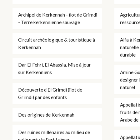
Archipel de Kerkennah - îlot de Grimdi
Agricultu
- Terre kerkennienne sauvage
ressource
Circuit archéologique & touristique à
Alfa à Ke
Kerkennah
naturelle
durable
Dar El Fehri, El Abassia, Mise à jour
sur Kerkenniens
Amine Gu
designer 
naturel
Découverte d’El Grimdi (îlot de
Grimdi) par des enfants
Appellati
fruits de
Des origines de Kerkennah
Arabe de 
Des ruines millénaires au milieu de
Appellati
nulle part : le Fort Lahsar