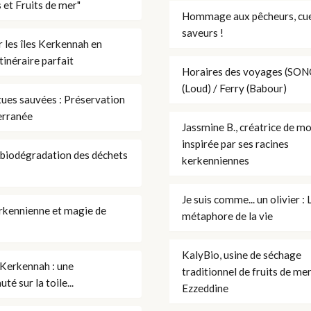
 et Fruits de mer"
Hommage aux pêcheurs, cuei
saveurs !
 les îles Kerkennah en
itinéraire parfait
Horaires des voyages (S
(Loud) / Ferry (Babour)
ues sauvées : Préservation
erranée
Jassmine B., créatrice de m
inspirée par ses racines
biodégradation des déchets
kerkenniennes
Je suis comme... un olivier : 
rkennienne et magie de
métaphore de la vie
KalyBio, usine de séchage
Kerkennah : une
traditionnel de fruits de me
é sur la toile...
Ezzeddine