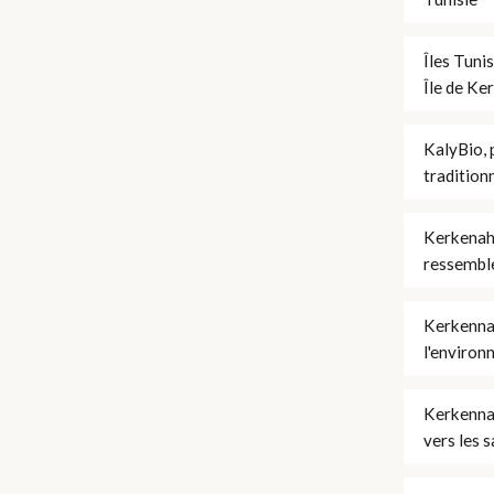
Îles Tuni
Île de Ke
KalyBio, 
tradition
Kerkenah,
ressemble
Kerkenna
l'environ
Kerkennah
vers les 