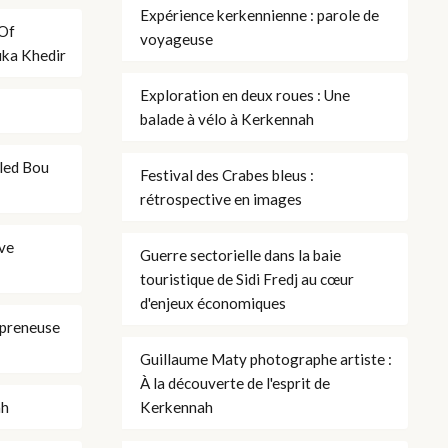
Expérience kerkennienne : parole de
 Of
voyageuse
uka Khedir
Exploration en deux roues : Une
balade à vélo à Kerkennah
uled Bou
Festival des Crabes bleus :
rétrospective en images
êve
Guerre sectorielle dans la baie
touristique de Sidi Fredj au cœur
d'enjeux économiques
preneuse
Guillaume Maty photographe artiste :
À la découverte de l'esprit de
ah
Kerkennah