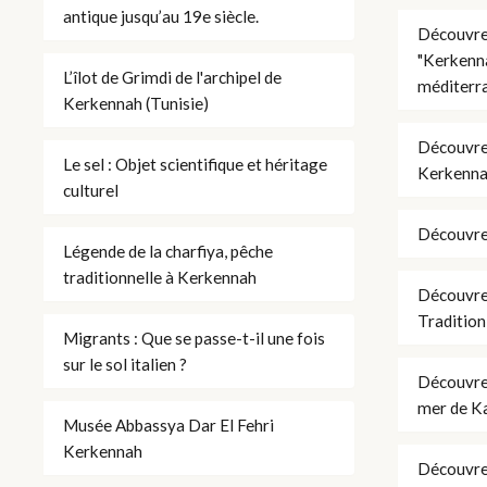
antique jusqu’au 19e siècle.
Découvrez
"Kerkenna
L’îlot de Grimdi de l'archipel de
méditerr
Kerkennah (Tunisie)
Découvrez
Le sel : Objet scientifique et héritage
Kerkennah 
culturel
Découvrez
Légende de la charfiya, pêche
traditionnelle à Kerkennah
Découvrez
Tradition
Migrants : Que se passe-t-il une fois
sur le sol italien ?
Découvrez
mer de K
Musée Abbassya Dar El Fehri
Kerkennah
Découvrez