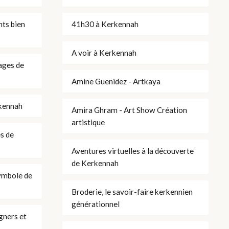
nts bien
41h30 à Kerkennah
A voir à Kerkennah
ages de
Amine Guenidez - Artkaya
rkennah
Amira Ghram - Art Show Création
artistique
es de
Aventures virtuelles à la découverte
de Kerkennah
symbole de
Broderie, le savoir-faire kerkennien
générationnel
igners et
a