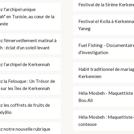
Festival de la Sirène Kerke
 l'archipel unique
h" en Tunisie, au cœur de la
Festival el Kolla à Kerkenn
anée
Yaneg
 l'émerveillement matinal à
Fuel Fishing - Documentair
: éclat d'un soleil levant
d'investigation
 l’archipel de Kerkennah
Habit traditionnel de maria
Kerkennien
 la Felouque : Un Trésor de
 sur les Îles de Kerkennah
Héla Mosbeh - Maquettiste
Bou Ali
 les coffrets de fruits de
alyBio
Héla Mosbeh : Maquettiste 
conteuse
 notre nouvelle rubrique