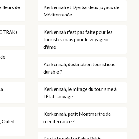
lleurs de
Kerkennah et Djerba, deux joyaux de
Méditerranée
ONOTRAK)
Kerkennah n'est pas faite pour les
touristes mais pour le voyageur
d'âme
ode
Kerkennah, destination touristique
durable ?
La
Kerkennah, le mirage du tourisme à
l’État sauvage
Kerkennah, petit Montmartre de
r, Ouled
méditerranée ?
L' artiste peintre Salah Bchir