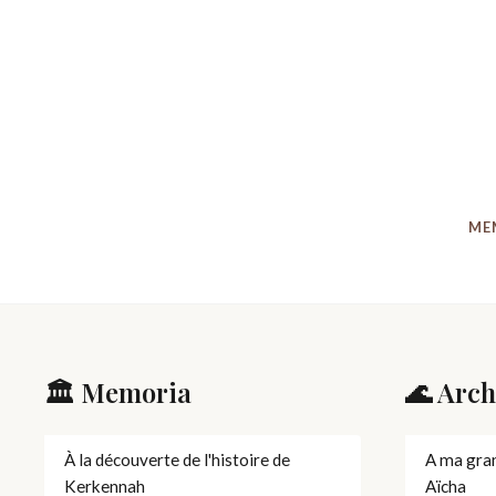
ME
🏛️ Memoria
🌊 Arch
À la découverte de l'histoire de
A ma gra
Kerkennah
Aïcha