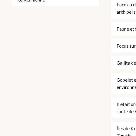
Face au c
archipel 
Faune et 
Focus sur
Gallita d
Gobelet e
environn
Il était u
route de K
Îles de K
Tunisie