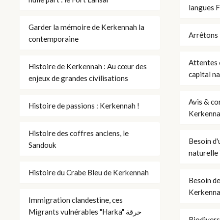
langues F
Garder la mémoire de Kerkennah la
Arrêtons 
contemporaine
Attentes 
Histoire de Kerkennah : Au cœur des
capital n
enjeux de grandes civilisations
Avis & con
Histoire de passions : Kerkennah !
Kerkenn
Histoire des coffres anciens, le
Besoin d'
Sandouk
naturelle 
Histoire du Crabe Bleu de Kerkennah
Besoin de 
Kerkenn
Immigration clandestine, ces
Migrants vulnérables "Harka" حرقة
Biodivers