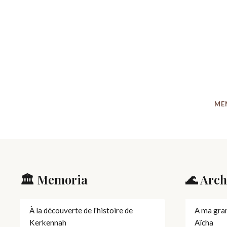
ME
🏛️ Memoria
🌊 Arch
À la découverte de l'histoire de
A ma gra
Kerkennah
Aïcha