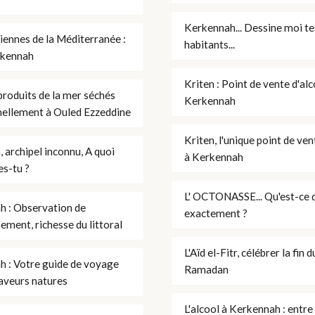
Kerkennah... Dessine moi te
siennes de la Méditerranée :
habitants...
rkennah
Kriten : Point de vente d'alc
produits de la mer séchés
Kerkennah
nellement à Ouled Ezzeddine
Kriten, l'unique point de ven
 archipel inconnu, A quoi
à Kerkennah
s-tu ?
L' OCTONASSE... Qu'est-ce q
h : Observation de
exactement ?
nement, richesse du littoral
L'Aïd el-Fitr, célébrer la fin d
 : Votre guide de voyage
Ramadan
saveurs natures
L'alcool à Kerkennah : entre