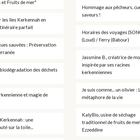
 et Fruits de mer"
Hommage aux pêcheurs, cuei
saveurs !
 les îles Kerkennah en
itinéraire parfait
Horaires des voyages (S
(Loud) / Ferry (Babour)
ues sauvées : Préservation
erranée
Jassmine B., créatrice de m
inspirée par ses racines
biodégradation des déchets
kerkenniennes
Je suis comme... un olivier : 
rkennienne et magie de
métaphore de la vie
KalyBio, usine de séchage
Kerkennah : une
traditionnel de fruits de me
é sur la toile...
Ezzeddine