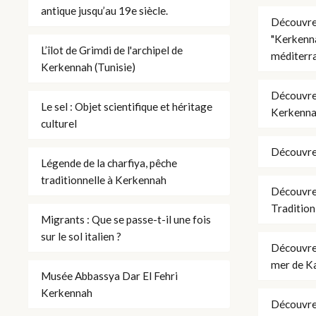
antique jusqu’au 19e siècle.
Découvrez
"Kerkenna
L’îlot de Grimdi de l'archipel de
méditerr
Kerkennah (Tunisie)
Découvrez
Le sel : Objet scientifique et héritage
Kerkennah 
culturel
Découvrez
Légende de la charfiya, pêche
traditionnelle à Kerkennah
Découvrez
Tradition
Migrants : Que se passe-t-il une fois
sur le sol italien ?
Découvrez
mer de K
Musée Abbassya Dar El Fehri
Kerkennah
Découvrez