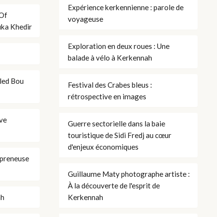
Expérience kerkennienne : parole de
 Of
voyageuse
uka Khedir
Exploration en deux roues : Une
balade à vélo à Kerkennah
uled Bou
Festival des Crabes bleus :
rétrospective en images
êve
Guerre sectorielle dans la baie
touristique de Sidi Fredj au cœur
d'enjeux économiques
preneuse
Guillaume Maty photographe artiste :
À la découverte de l'esprit de
ah
Kerkennah