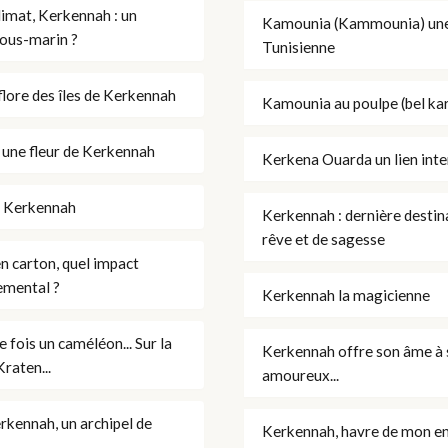
limat, Kerkennah : un
Kamounia (Kammounia) une
sous-marin ?
Tunisienne
flore des îles de Kerkennah
Kamounia au poulpe (bel kar
 une fleur de Kerkennah
Kerkena Ouarda un lien int
e Kerkennah
Kerkennah : dernière destin
rêve et de sagesse
n carton, quel impact
emental ?
Kerkennah la magicienne
ne fois un caméléon... Sur la
Kerkennah offre son âme à 
raten...
amoureux...
erkennah, un archipel de
Kerkennah, havre de mon e