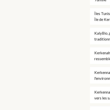
Îles Tuni
Île de Ke
KalyBio, 
tradition
Kerkenah,
ressemble
Kerkenna
l'environ
Kerkennah
vers les 