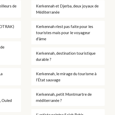
lleurs de
Kerkennah et Djerba, deux joyaux de
Méditerranée
ONOTRAK)
Kerkennah n'est pas faite pour les
touristes mais pour le voyageur
d'âme
ode
Kerkennah, destination touristique
durable ?
La
Kerkennah, le mirage du tourisme à
l’État sauvage
Kerkennah, petit Montmartre de
r, Ouled
méditerranée ?
L' artiste peintre Salah Bchir