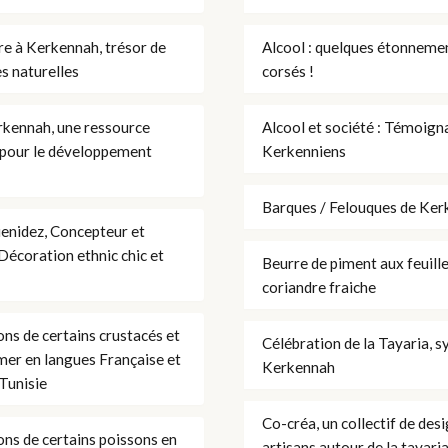
re à Kerkennah, trésor de
Alcool : quelques étonneme
s naturelles
corsés !
rkennah, une ressource
Alcool et société : Témoign
 pour le développement
Kerkenniens
Barques / Felouques de Ke
enidez, Concepteur et
Décoration ethnic chic et
Beurre de piment aux feuill
coriandre fraiche
ons de certains crustacés et
Célébration de la Tayaria, 
 mer en langues Française et
Kerkennah
Tunisie
Co-créa, un collectif de des
ons de certains poissons en
artisans autour de la tayari