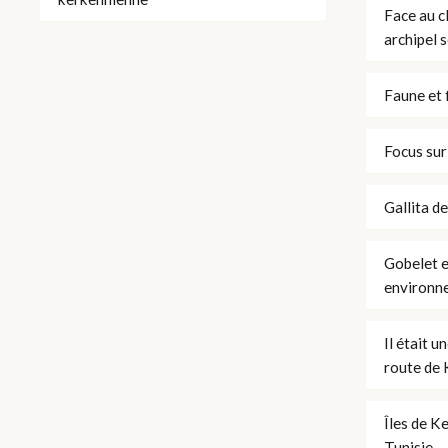
Face au c
archipel 
Faune et 
Focus sur
Gallita d
Gobelet e
environn
Il était u
route de K
Îles de K
Tunisie