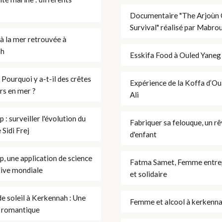
Documentaire "The Arjoùn
Survival" réalisé par Mabro
 à la mer retrouvée à
ah
Esskifa Food à Ouled Yaneg
 Pourquoi y a-t-il des crêtes
Expérience de la Koffa d’O
rs en mer ?
Ali
 : surveiller l'évolution du
Fabriquer sa felouque, un r
e Sidi Frej
d'enfant
, une application de science
Fatma Samet, Femme entre
tive mondiale
et solidaire
e soleil à Kerkennah : Une
Femme et alcool à kerkenn
 romantique