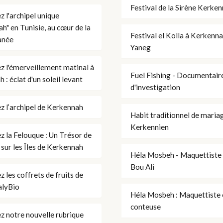
Festival de la Sirène Kerke
 l'archipel unique
h" en Tunisie, au cœur de la
Festival el Kolla à Kerkenn
anée
Yaneg
 l'émerveillement matinal à
Fuel Fishing - Documentair
: éclat d'un soleil levant
d'investigation
 l’archipel de Kerkennah
Habit traditionnel de maria
Kerkennien
 la Felouque : Un Trésor de
 sur les Îles de Kerkennah
Héla Mosbeh - Maquettiste
Bou Ali
 les coffrets de fruits de
alyBio
Héla Mosbeh : Maquettiste 
conteuse
 notre nouvelle rubrique