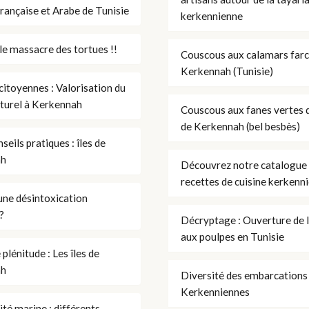
rançaise et Arabe de Tunisie
kerkennienne
le massacre des tortues !!
Couscous aux calamars farc
Kerkennah (Tunisie)
citoyennes : Valorisation du
aturel à Kerkennah
Couscous aux fanes vertes d
de Kerkennah (bel besbès)
seils pratiques : îles de
ah
Découvrez notre catalogue
recettes de cuisine kerkenn
une désintoxication
?
Décryptage : Ouverture de 
aux poulpes en Tunisie
plénitude : Les îles de
ah
Diversité des embarcations
Kerkenniennes
ité marine : différents