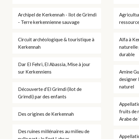
Archipel de Kerkennah - îlot de Grimdi
Agricultu
- Terre kerkennienne sauvage
ressource
Circuit archéologique & touristique à
Alfa à Ke
Kerkennah
naturelle
durable
Dar El Fehri, El Abassia, Mise à jour
sur Kerkenniens
Amine Gu
designer 
naturel
Découverte d’El Grimdi (îlot de
Grimdi) par des enfants
Appellati
fruits de
Des origines de Kerkennah
Arabe de 
Des ruines millénaires au milieu de
Appellati
nulle part : le Fort Lahsar