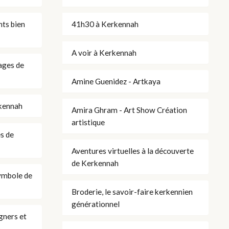
nts bien
41h30 à Kerkennah
A voir à Kerkennah
ages de
Amine Guenidez - Artkaya
rkennah
Amira Ghram - Art Show Création
artistique
es de
Aventures virtuelles à la découverte
de Kerkennah
symbole de
Broderie, le savoir-faire kerkennien
générationnel
igners et
a