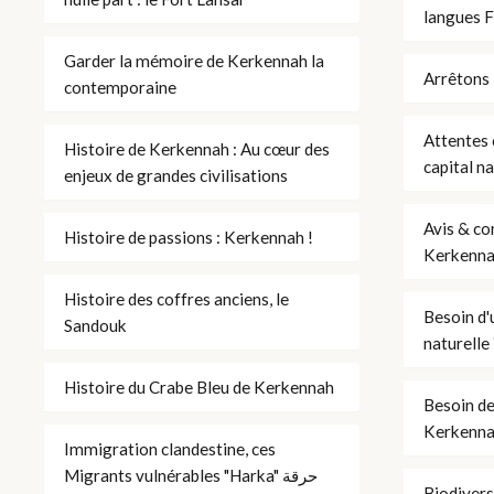
langues F
Garder la mémoire de Kerkennah la
Arrêtons 
contemporaine
Attentes 
Histoire de Kerkennah : Au cœur des
capital n
enjeux de grandes civilisations
Avis & con
Histoire de passions : Kerkennah !
Kerkenn
Histoire des coffres anciens, le
Besoin d'
Sandouk
naturelle 
Histoire du Crabe Bleu de Kerkennah
Besoin de 
Kerkenn
Immigration clandestine, ces
Migrants vulnérables "Harka" حرقة
Biodivers