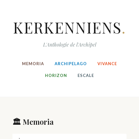
KERKENNIENS
.
L'Anthologie de l'Archipel
MEMORIA
ARCHIPELAGO
VIVANCE
HORIZON
ESCALE
🏛️ Memoria