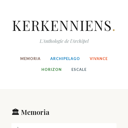
KERKENNIENS
.
L'Anthologie de l'Archipel
MEMORIA
ARCHIPELAGO
VIVANCE
HORIZON
ESCALE
🏛️ Memoria