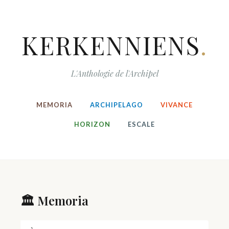
KERKENNIENS
.
L'Anthologie de l'Archipel
MEMORIA
ARCHIPELAGO
VIVANCE
HORIZON
ESCALE
🏛️ Memoria