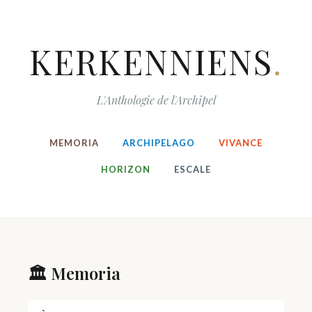
KERKENNIENS
.
L'Anthologie de l'Archipel
MEMORIA
ARCHIPELAGO
VIVANCE
HORIZON
ESCALE
🏛️ Memoria