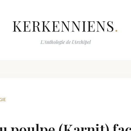
KERKENNIENS
.
L'Anthologie de l'Archipel
GIE
u poulpe (Karnit) fa