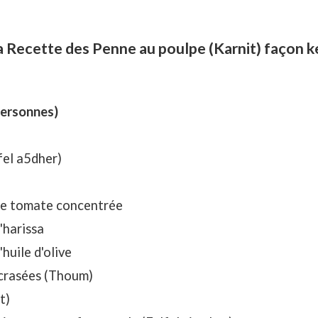
la Recette des Penne au poulpe (Karnit) façon 
personnes)
fel a5dher)
 de tomate concentrée
d'harissa
'huile d'olive
 écrasées (Thoum)
t)