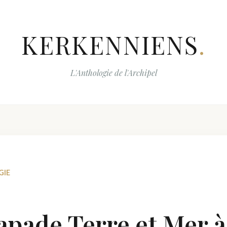
KERKENNIENS
.
L'Anthologie de l'Archipel
GIE
apade Terre et Mer à