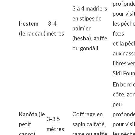
profond
3 à 4 madriers
pour visi
en stipes de
l-estem
3-4
les pêche
palmier
(le radeau)
mètres
fixes
(
hesba
), gaffe
et la pêc
ou gondâli
aux nass
libres ve
Sidi Fou
En bord 
côte, zo
peu
Kanôta
(le
Coffrage en
profond
3-3,5
petit
sapin calfaté,
pour visi
mètres
canot)
rame ou gaffe
les pêche