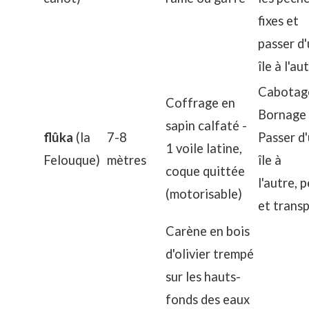
fixes et
passer d
île à l'au
Cabotag
Coffrage en
Bornage
sapin calfaté -
flûka
(la
7-8
Passer d
1 voile latine,
Felouque)
mètres
île à
coque quittée
l'autre, 
(motorisable)
et trans
Carène en bois
d'olivier trempé
sur les hauts-
fonds des eaux