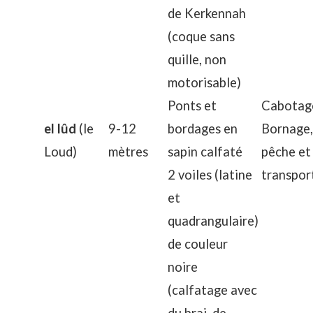
de Kerkennah
(coque sans
quille, non
motorisable)
Ponts et
Cabotag
el lûd
(le
9-12
bordages en
Bornage,
Loud)
mètres
sapin calfaté
pêche et
2 voiles (latine
transpor
et
quadrangulaire)
de couleur
noire
(calfatage avec
du brai, de