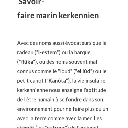
Savoir-
faire marin kerkennien
Avec des noms aussi évocateurs que le
radeau ("
l-estem
") ou la barque
("
flûka
"), ou des noms souvent mal
connus comme le "loud" ("
el lûd
") ou le
petit canot ("
Kanôta
"), la vie insulaire
kerkennienne nous enseigne l'aptitude
de l'être humain à se fondre dans son
environnement pour ne faire plus qu'un
avec la terre comme avec la mer. Les
stâwât
(les "patrons") de l'archipel,