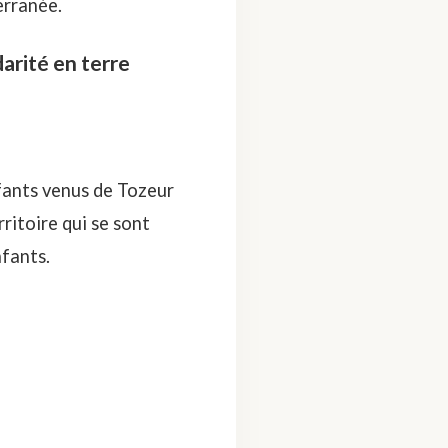
erranée.
arité en terre
fants venus de Tozeur
rritoire qui se sont
nfants.