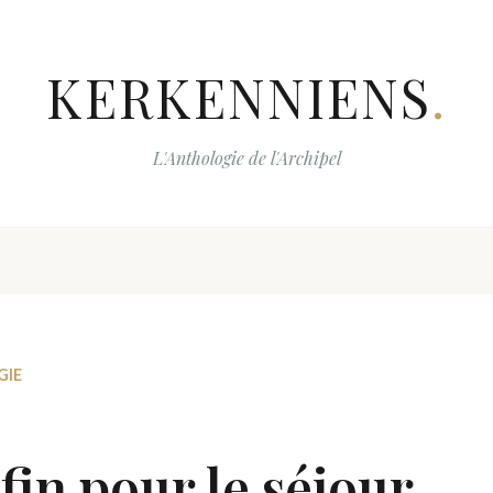
KERKENNIENS
.
L'Anthologie de l'Archipel
GIE
fin pour le séjour