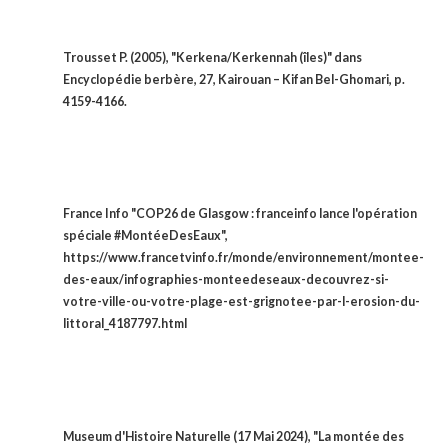
Trousset P. (2005), "Kerkena/Kerkennah (îles)" dans
Encyclopédie berbère, 27, Kairouan – Kifan Bel-Ghomari, p.
4159-4166.
France Info "COP26 de Glasgow : franceinfo lance l'opération
spéciale #MontéeDesEaux",
https://www.francetvinfo.fr/monde/environnement/montee-
des-eaux/infographies-monteedeseaux-decouvrez-si-
votre-ville-ou-votre-plage-est-grignotee-par-l-erosion-du-
littoral_4187797.html
Museum d'Histoire Naturelle (17 Mai 2024), "La montée des