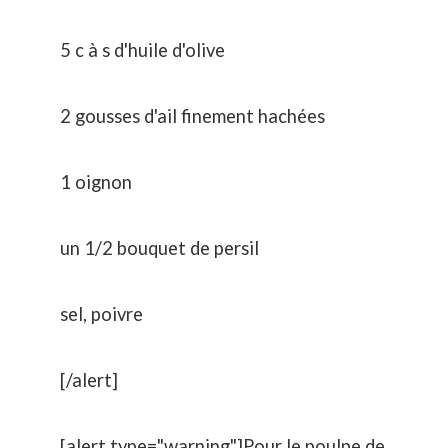
5 c à s d'huile d'olive
2 gousses d'ail finement hachées
1 oignon
un 1/2 bouquet de persil
sel, poivre
[/alert]
[alert type="warning"]Pour le poulpe de