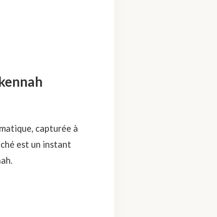
erkennah
ématique, capturée à
ché est un instant
nah.