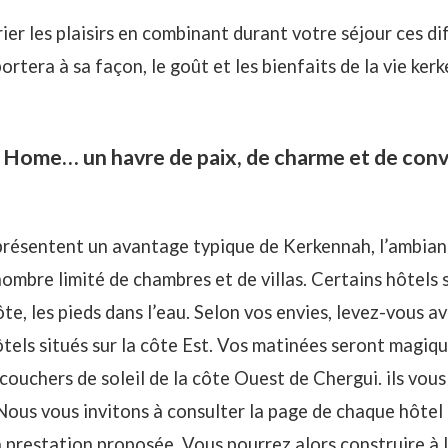
ier les plaisirs en combinant durant votre séjour ces d
rtera à sa façon, le goût et les bienfaits de la vie ker
ome… un havre de paix, de charme et de convi
présentent un avantage typique de Kerkennah, l’ambian
nombre limité de chambres et de villas. Certains hôtels s
te, les pieds dans l’eau. Selon vos envies, levez-vous ave
ôtels situés sur la côte Est. Vos matinées seront magiqu
 couchers de soleil de la côte Ouest de Chergui. ils vou
 Nous vous invitons à consulter la page de chaque hôtel
la prestation proposée. Vous pourrez alors construire à 