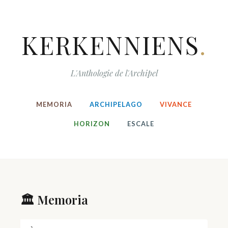
KERKENNIENS
.
L'Anthologie de l'Archipel
MEMORIA
ARCHIPELAGO
VIVANCE
HORIZON
ESCALE
🏛️ Memoria