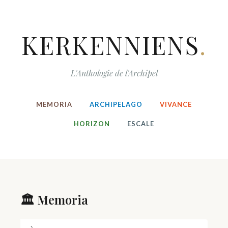
KERKENNIENS
.
L'Anthologie de l'Archipel
MEMORIA
ARCHIPELAGO
VIVANCE
HORIZON
ESCALE
🏛️ Memoria