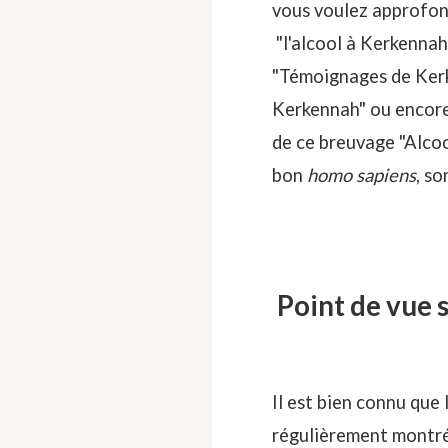
vous voulez approfond
"
l'alcool à Kerkennah
"
Témoignages de Ker
Kerkennah
" ou encore
de ce breuvage "
Alcoo
bon
homo sapiens
, so
Point de vue 
Il est bien connu que
régulièrement montré 