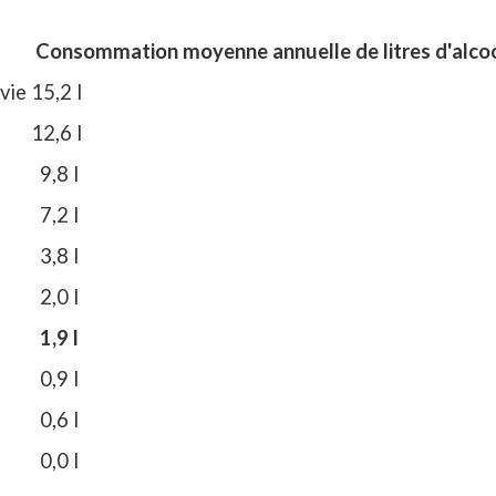
Consommation moyenne annuelle de litres d'alcoo
vie
15,2 l
12,6 l
9,8 l
7,2 l
3,8 l
2,0 l
1,9 l
0,9 l
0,6 l
0,0 l