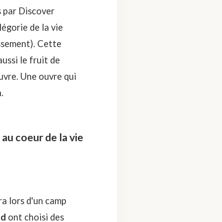
s par
Discover
légorie de la vie
issement
). Cette
ussi le fruit de
uvre. Une ouvre qui
.
au coeur de la vie
ra lors d'un camp
ad
ont choisi des