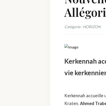
Allégor
Catégorie : HORIZON
Kerkennah accu
vie kerkennie
Kerkennah accueille u
Kraten
.
Ahmed Trabel