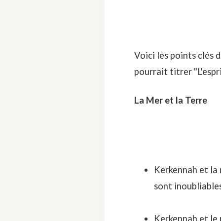
Voici les points clés 
pourrait titrer "L'esp
La Mer et la Terre
Kerkennah et la m
sont inoubliables
Kerkennah et le 