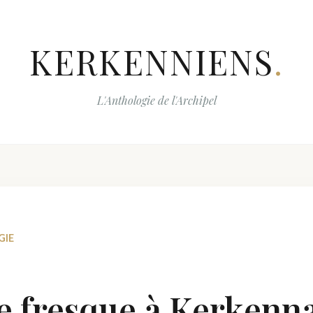
KERKENNIENS
.
L'Anthologie de l'Archipel
GIE
e fresque à Kerkenn