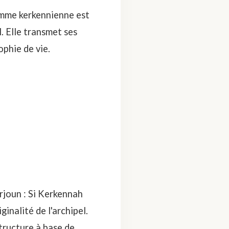
femme kerkennienne est
l
. Elle transmet ses
ophie de vie.
rjoun
: Si Kerkennah
iginalité de l'archipel.
tructure à base de