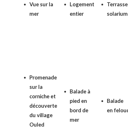
Vue sur la
Logement
Terrasse
mer
entier
solarium
Promenade
sur la
Balade à
corniche et
pied en
Balade
découverte
bord de
en
felou
du village
mer
Ouled