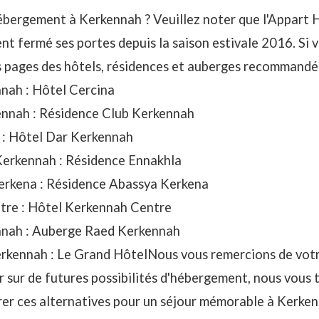
ébergement à Kerkennah
? Veuillez noter que l'Appart
ent fermé ses portes depuis la saison estivale 2016. Si 
s pages des hôtels, résidences et auberges recommandée
nnah :
Hôtel Cercina
ennah :
Résidence Club Kerkennah
 :
Hôtel Dar Kerkennah
Kerkennah :
Résidence Ennakhla
erkena :
Résidence Abassya Kerkena
tre :
Hôtel Kerkennah Centre
nah :
Auberge Raed Kerkennah
erkennah :
Le Grand Hôtel
Nous vous remercions de vot
r sur de futures possibilités d'hébergement, nous vous 
rer ces alternatives pour un séjour mémorable à Kerken