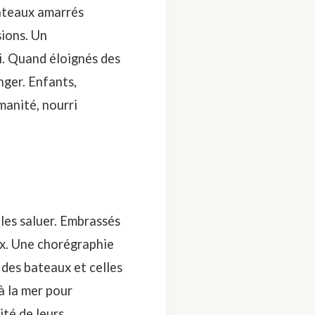
bateaux amarrés
sions. Un
i. Quand éloignés des
nger. Enfants,
manité, nourri
les saluer. Embrassés
ux. Une chorégraphie
 des bateaux et celles
à la mer pour
ité de leurs