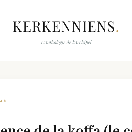
KERKENNIENS
.
L'Anthologie de l'Archipel
GIE
ence de la koffa (le c