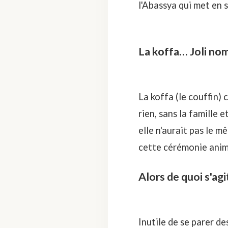
l'Abassya qui met en 
La koffa… Joli no
La koffa (le couffin) c
rien,
sans la famille e
elle n'aurait pas le m
cette cérémonie anim
Alors de quoi s'agi
Inutile de se parer d