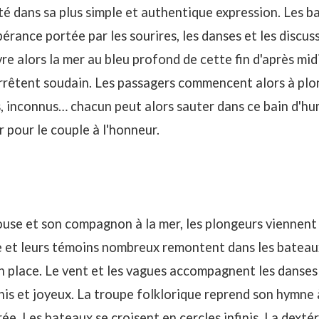
té dans sa plus simple et authentique expression. Les 
rance portée par les sourires, les danses et les discus
 alors la mer au bleu profond de cette fin d'après mid
arrêtent soudain. Les passagers commencent alors à plo
s, inconnus… chacun peut alors sauter dans ce bain d'hu
 pour le couple à l'honneur.
ouse et son compagnon à la mer, les plongeurs viennent 
ple et leurs témoins nombreux remontent dans les batea
n place. Le vent et les vagues accompagnent les danses
his et joyeux. La troupe folklorique reprend son hymne 
ée. Les bateaux se croisent en cercles infinis. La dextér