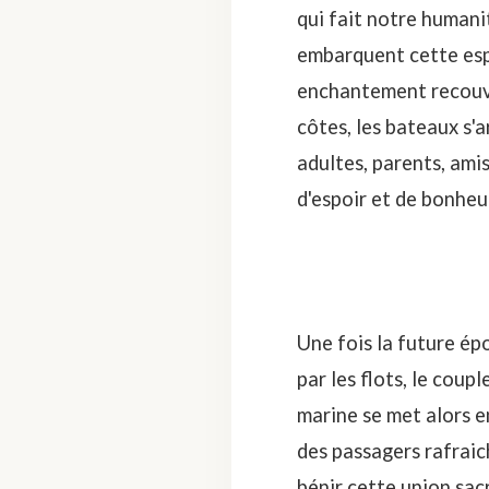
qui fait notre humani
embarquent cette espé
enchantement recouvre
côtes, les bateaux s'
adultes, parents, ami
d'espoir et de bonheur
Une fois la future ép
par les flots, le cou
marine se met alors e
des passagers rafraic
bénir cette union sacr