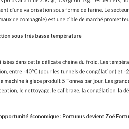
s poids allant de 250 gr, 500 gr ou 1kg. Les déchets, 
ment d'une valorisation sous forme de farine. Le secteu
imaux de compagnie) est une cible de marché prometteu
ction sous très basse température
lisées dans cette délicate chaine du froid. Les tempéra
ion, entre -40°C (pour les tunnels de congélation) et -
e machine à glace produit 5 Tonnes par jour. Les grand
eption, le nettoyage, le calibrage, la congélation, la d
opportunité économique : Portunus devient Zoé Fort