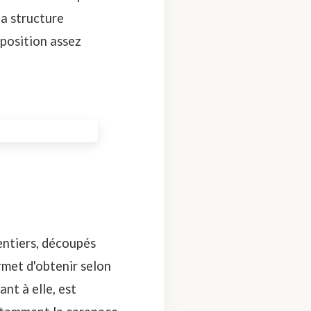
la structure
mposition assez
entiers, découpés
rmet d'obtenir selon
nt à elle, est