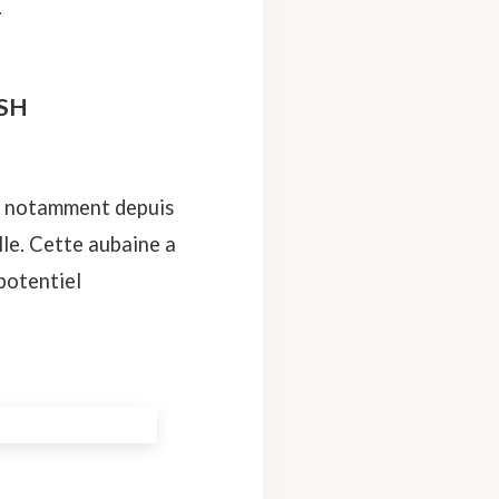
.
ISH
ès notamment depuis
le. Cette aubaine a
 potentiel