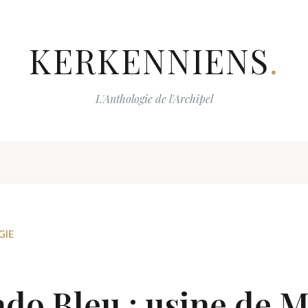
KERKENNIENS
.
L'Anthologie de l'Archipel
GIE
ado Bleu : usine de 