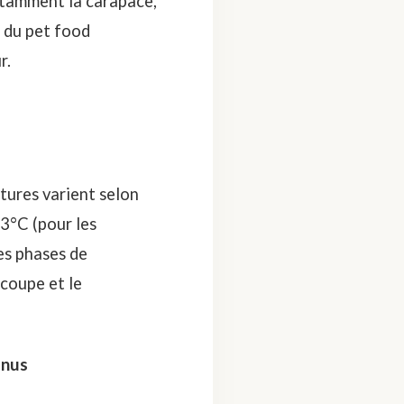
notamment la carapace,
r du pet food
r.
tures varient selon
23°C (pour les
es phases de
écoupe et le
unus