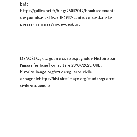
bnf :
https://gallica.bnf.fr/blog/26042017/bombardement-
de-guernica-le-26-avril-1937-controverse-dans-la-
presse-francaise?mode=desktop
DENOËL C. , « La guerre civile espagnole », Histoire par
l'image [en ligne], consulté le 23/07/2023. URL :
histoire-image.org/etudes/guerre-civile-
espagnolehttps://histoire-image.org/etudes/guerre-
civile-espagnole