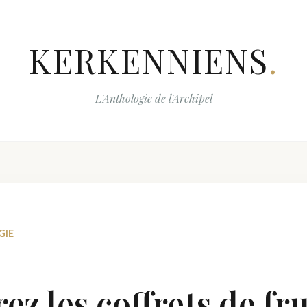
KERKENNIENS
.
L'Anthologie de l'Archipel
GIE
z les coffrets de fru