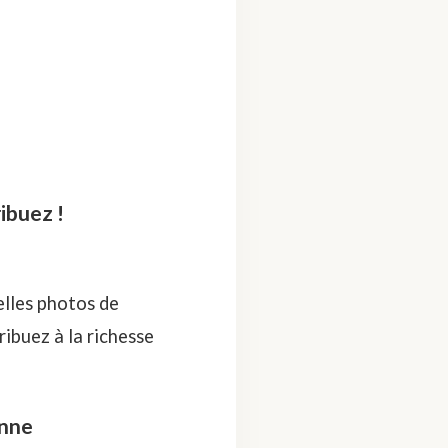
ibuez !
elles photos de
ibuez à la richesse
enne