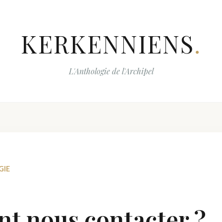
KERKENNIENS
.
L'Anthologie de l'Archipel
GIE
 nous contacter ?