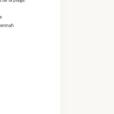
 de la plage.
e
rkennah