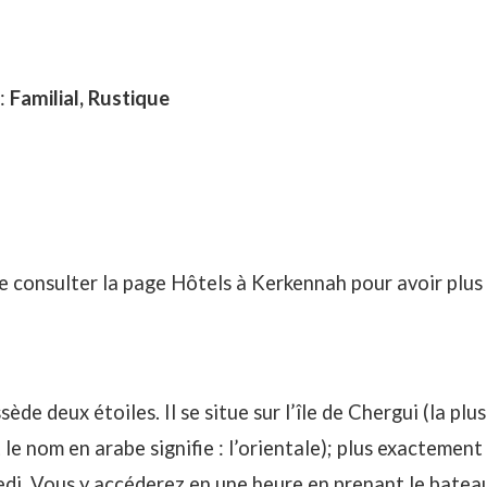
 :
Familial, Rustique
e consulter la page
Hôtels à Kerkennah
pour avoir plus 
sède deux étoiles. Il se situe sur l’île de Chergui (la plu
le nom en arabe signifie : l’orientale); plus exactement
redj. Vous y accéderez en une heure en prenant le batea