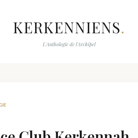
KERKENNIENS
.
L'Anthologie de l'Archipel
GIE
ce Club Kerkennah