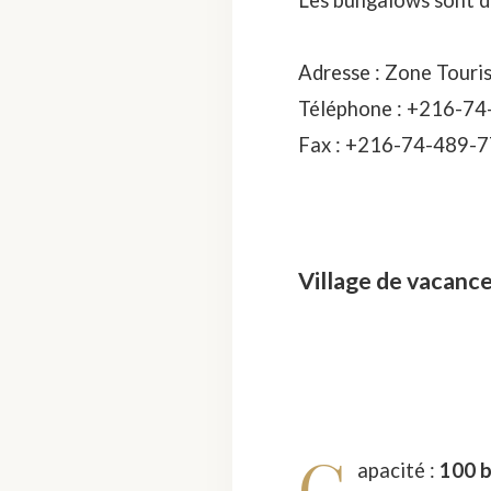
Les bungalows sont di
Adresse : Zone Touris
Téléphone : +216-74
Fax : +216-74-489-7
Village de vacanc
C
apacité :
100 