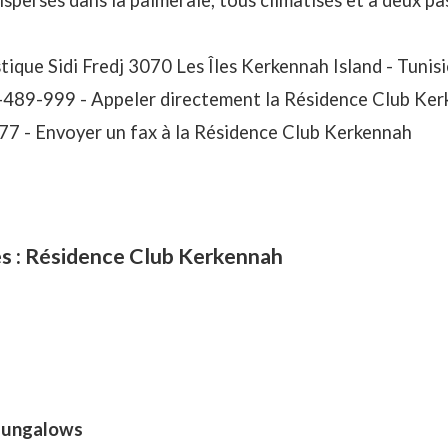
spersés dans la palmeraie, tous climatisés et à deux pas
tique Sidi Fredj 3070 Les Îles Kerkennah Island - Tunisi
-489-999 -
Appeler directement la Résidence Club Ke
77 -
Envoyer un fax à la Résidence Club Kerkennah
es : Résidence Club Kerkennah
bungalows