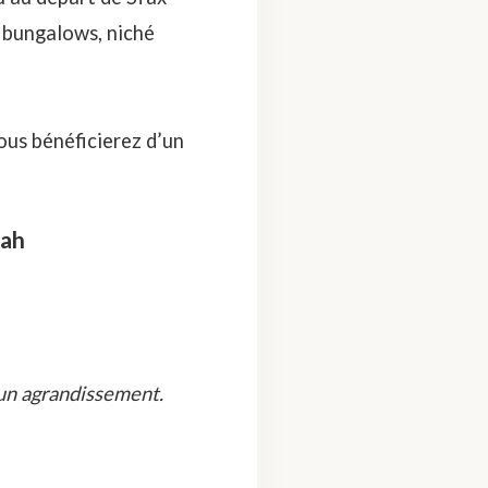
0 bungalows, niché
ous bénéficierez d’un
nah
 un agrandissement.