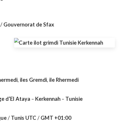
/
Gouvernorat de Sfax
Rhermedi
,
iles Gremdi
,
ile Rhermedi
ge d’El Ataya
–
Kerkennah
–
Tunisie
que
/
Tunis UTC
/
GMT +01:00