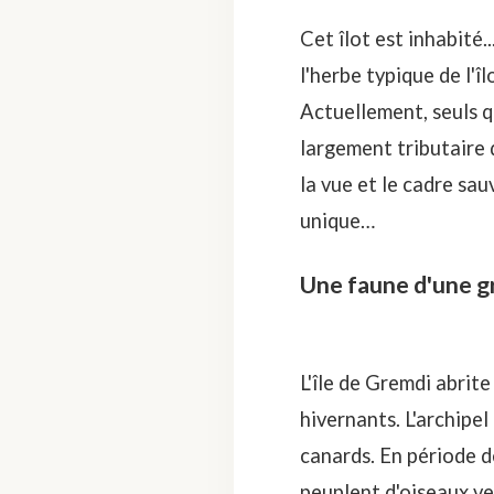
Cet îlot est inhabité.
l'herbe typique de l'î
Actuellement, seuls q
largement tributaire 
la vue et le cadre sau
unique…
Une faune d'une g
L'île de Gremdi abri
hivernants. L'archipe
canards. En période de
peuplent d'oiseaux v