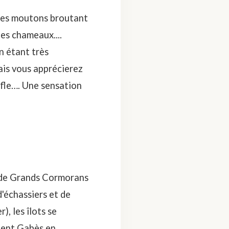
, des moutons broutant
des chameaux....
n étant très
mais vous apprécierez
ffle…. Une sensation
e de Grands Cormorans
d'échassiers et de
, les îlots se
tent Gabès en