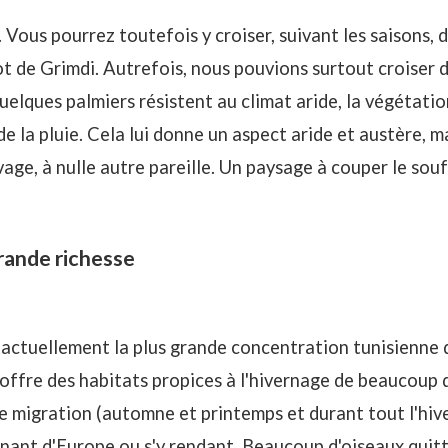
.. Vous pourrez toutefois y croiser, suivant les saisons
lot de Grimdi. Autrefois, nous pouvions surtout croiser 
uelques palmiers résistent au climat aride, la végétatio
de la pluie. Cela lui donne un aspect aride et austère, 
vage, à nulle autre pareille. Un paysage à couper le sou
rande richesse
te actuellement la plus grande concentration tunisienn
l offre des habitats propices à l'hivernage de beaucoup 
 migration (automne et printemps et durant tout l'hiver)
enant d'Europe ou s'y rendant. Beaucoup d'oiseaux quit