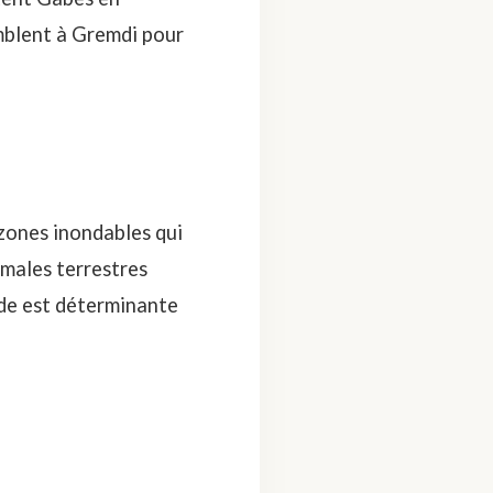
mblent à Gremdi pour
 zones inondables qui
imales terrestres
rde est déterminante