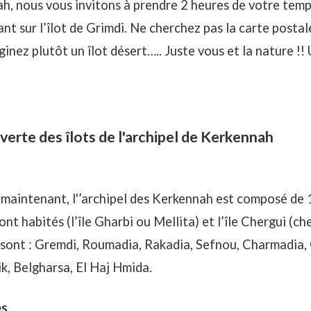
ah, nous vous invitons à prendre 2 heures de votre tem
ant sur l’îlot de Grimdi. Ne cherchez pas la carte posta
inez plutôt un îlot désert….. Juste vous et la nature !! 
verte des îlots de l'archipel de Kerkennah
aintenant, l'’archipel des Kerkennah est composé de 14
ont habités (l’île Gharbi ou Mellita) et l’île Chergui (che
s sont : Gremdi, Roumadia, Rakadia, Sefnou, Charmadia,
kik, Belgharsa, El Haj Hmida.
es