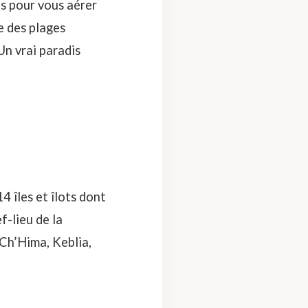
ps pour vous aérer
le des plages
Un vrai paradis
 îles et îlots dont
f-lieu de la
 Ch’Hima, Keblia,