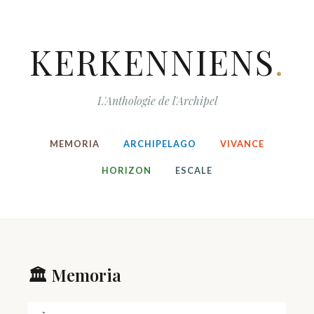
KERKENNIENS
.
L'Anthologie de l'Archipel
MEMORIA
ARCHIPELAGO
VIVANCE
HORIZON
ESCALE
🏛️ Memoria