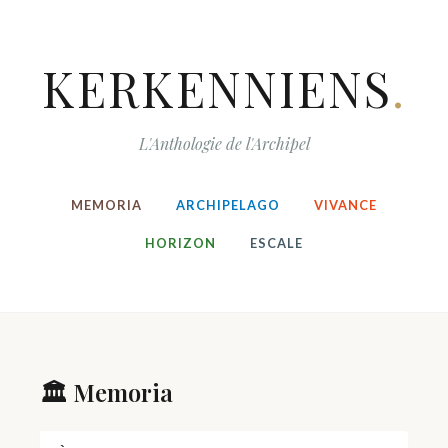
KERKENNIENS
.
L'Anthologie de l'Archipel
MEMORIA
ARCHIPELAGO
VIVANCE
HORIZON
ESCALE
🏛️ Memoria