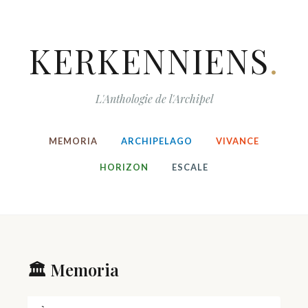
KERKENNIENS
.
L'Anthologie de l'Archipel
MEMORIA
ARCHIPELAGO
VIVANCE
HORIZON
ESCALE
🏛️ Memoria