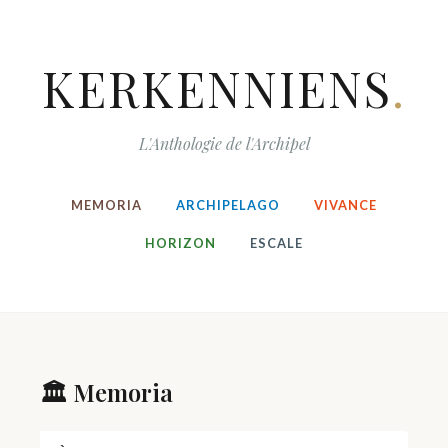
KERKENNIENS
.
L'Anthologie de l'Archipel
MEMORIA
ARCHIPELAGO
VIVANCE
HORIZON
ESCALE
🏛️ Memoria